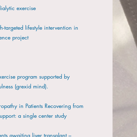
alytic exercise
targeted lifestyle intervention in
ence project
exercise program supported by
lness (grexid mind).
ropathy in Patients Recovering from
port: a single center study
nts awaiting liver transplant –