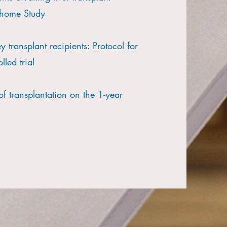
s@home Study
 transplant recipients: Protocol for
ed trial
 of transplantation on the 1-year