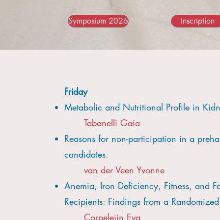
Symposium 2026
Inscription
​Friday
Metabolic and Nutritional Profile in Kidn
Tabanelli Gaia
Reasons for non-participation in a prehab
candidates.
van der Veen Yvonne​
Anemia, Iron Deficiency, Fitness, and Fa
Recipients: Findings from a Randomized 
Corpeleijn Eva