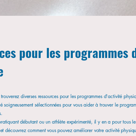
ces pour les programmes d'
ces pour les programmes d'
e
e
 trouverez diverses ressources pour les programmes d'activité physi
 trouverez diverses ressources pour les programmes d'activité physi
té soigneusement sélectionnées pour vous aider à trouver le progr
té soigneusement sélectionnées pour vous aider à trouver le progr
s.
s.
atiquant débutant ou un athlète expérimenté, il y en a pour tous le
atiquant débutant ou un athlète expérimenté, il y en a pour tous le
 et découvrez comment vous pouvez améliorer votre activité physiqu
 et découvrez comment vous pouvez améliorer votre activité physiqu