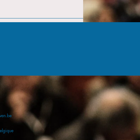
ven.be
elgique