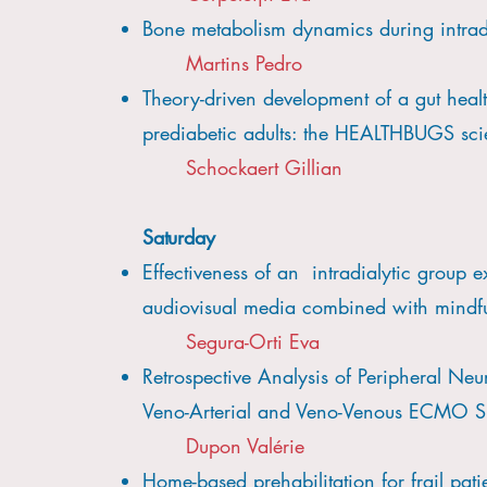
Bone metabolism dynamics during intradi
Martins Pedro
Theory-driven development of a gut health-
prediabetic adults: the HEALTHBUGS sci
Schockaert Gillian
Saturday​
Effectiveness of an intradialytic group 
audiovisual media combined with mindfu
​​Segura-Orti Eva
Retrospective Analysis of Peripheral Neu
Veno-Arterial and Veno-Venous ECMO Sup
Dupon Valérie
Home-based prehabilitation for frail patie