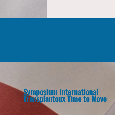
Symposium international
Transplantoux Time to Move