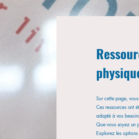
Ressour
Ressour
physiqu
physiqu
Sur cette page, vous
Sur cette page, vous
Ces ressources ont é
Ces ressources ont é
adapté à vos besoin
adapté à vos besoin
Que vous soyez un pr
Que vous soyez un pr
Explorez les options
Explorez les options