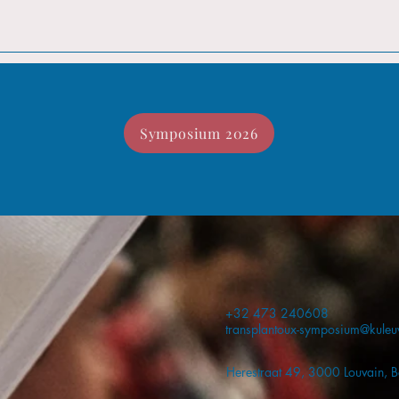
Symposium 2026
+32 473 240608
transplantoux-symposium@kuleu
Herestraat 49, 3000 Louvain, B