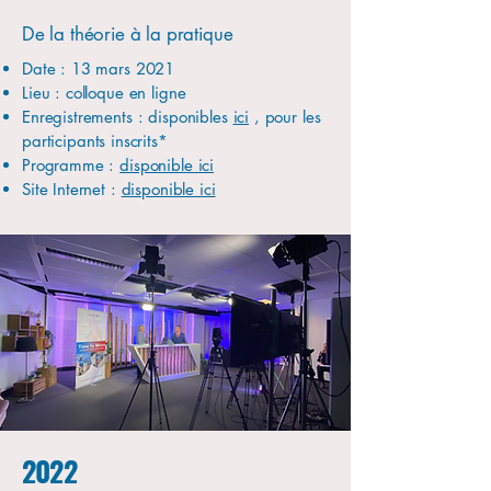
De la théorie à la pratique
Date : 13 mars 2021
Lieu : colloque en ligne
Enregistrements : disponibles
ici
, pour les
participants inscrits*
Programme :
disponible ici
Site Internet :
disponible ici
2022